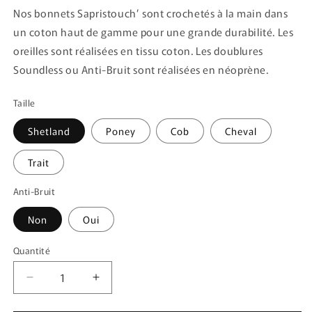
Nos bonnets Sapristouch’ sont crochetés à la main dans
un coton haut de gamme pour une grande durabilité. Les
oreilles sont réalisées en tissu coton. Les doublures
Soundless ou Anti-Bruit sont réalisées en néoprène.
Taille
Shetland
Poney
Cob
Cheval
Trait
Anti-Bruit
Non
Oui
Quantité
Quantité
Réduire
Augmenter
la
la