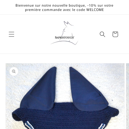
et
Bienvenue sur notre nouvelle boutique, -10% sur votre
passer
première commande avec le code WELCOME
au
contenu
Panier
Passer aux
informations
produits