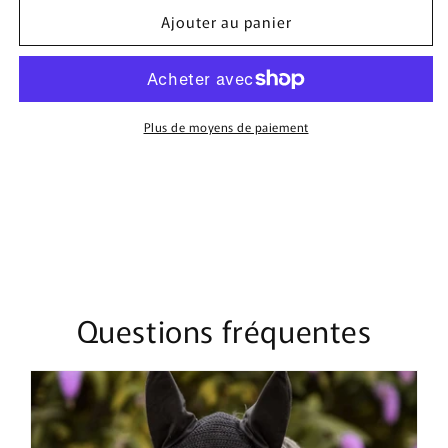
quantité
quantité
Ajouter au panier
de
de
Bonnet
Bonnet
Mi-
Mi-
Long
Long
Perles
Perles
|
|
Plus de moyens de paiement
Bleu
Bleu
Marine
Marine
Questions fréquentes