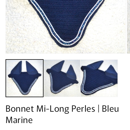
Ouvrir
O
le
le
média
m
1
2
dans
d
une
u
fenêtre
f
modale
m
Bonnet Mi-Long Perles | Bleu
Marine