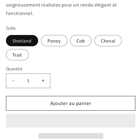
soigneusement réalisées pour un rendu élégant et
fonctionnel.
Taille
Shetland
Poney
Cob
Cheval
Trait
Quantité
Quantité
Réduire
Augmenter
la
la
quantité
quantité
Ajouter au panier
de
de
Licol
Licol
Éthologique
Éthologique
Glitter
Glitter
|
|
Bleu
Bleu