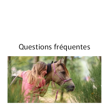
Marine
Marine
&amp;
&amp;
Bleu
Bleu
Clair
Clair
Questions fréquentes