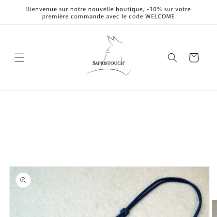
et
Bienvenue sur notre nouvelle boutique, -10% sur votre
passer
première commande avec le code WELCOME
au
contenu
Panier
Passer aux
informations
produits