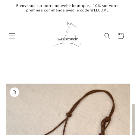
et
Bienvenue sur notre nouvelle boutique, -10% sur votre
passer
première commande avec le code WELCOME
au
contenu
Panier
Passer aux
informations
produits