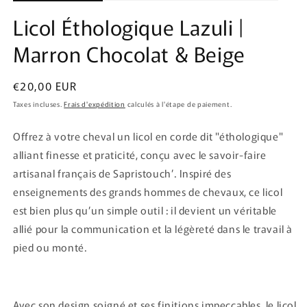
Licol Éthologique Lazuli |
Marron Chocolat & Beige
Prix
€20,00 EUR
habituel
Taxes incluses.
Frais d'expédition
calculés à l'étape de paiement.
Offrez à votre cheval un licol en corde dit "éthologique"
alliant finesse et praticité, conçu avec le savoir-faire
artisanal français de Sapristouch’. Inspiré des
enseignements des grands hommes de chevaux, ce licol
est bien plus qu’un simple outil : il devient un véritable
allié pour la communication et la légèreté dans le travail à
pied ou monté.
Avec son design soigné et ses finitions impeccables, le licol