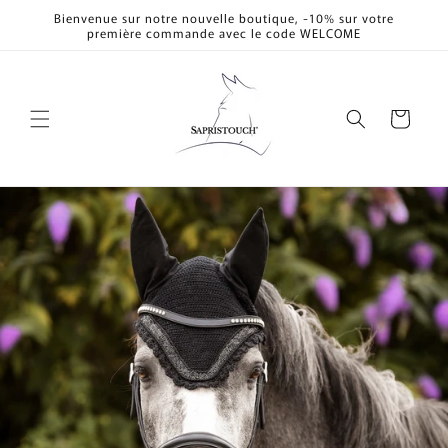
et
Bienvenue sur notre nouvelle boutique, -10% sur votre
passer
première commande avec le code WELCOME
au
contenu
Panier