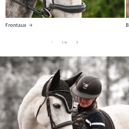
Frontaux
B
de
1
/
4