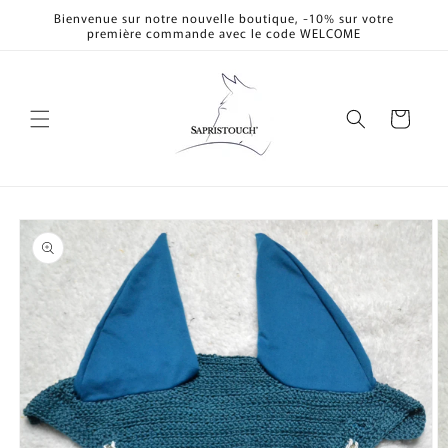
et
Bienvenue sur notre nouvelle boutique, -10% sur votre
passer
première commande avec le code WELCOME
au
contenu
Panier
Passer aux
informations
produits