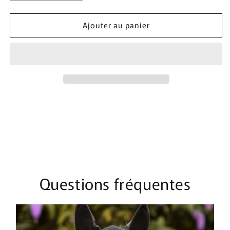
la
la
quantité
quantité
Ajouter au panier
de
de
Bonnet
Bonnet
Mi-
Mi-
Long
Long
Diamant
Diamant
|
|
Bleu
Bleu
Pétrole
Pétrole
Questions fréquentes