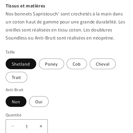
Tissus et matières
Nos bonnets Sapristouch’ sont crochetés à la main dans
un coton haut de gamme pour une grande durabilité. Les
oreilles sont réalisées en tissu coton. Les doublures
Soundless ou Anti-Bruit sont réalisées en néoprène.
Taille
Shetland
Poney
Cob
Cheval
Trait
Anti-Bruit
Non
Oui
Quantité
Quantité
Réduire
Augmenter