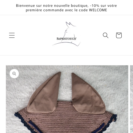
et
Bienvenue sur notre nouvelle boutique, -10% sur votre
passer
première commande avec le code WELCOME
au
contenu
Panier
Passer aux
informations
produits