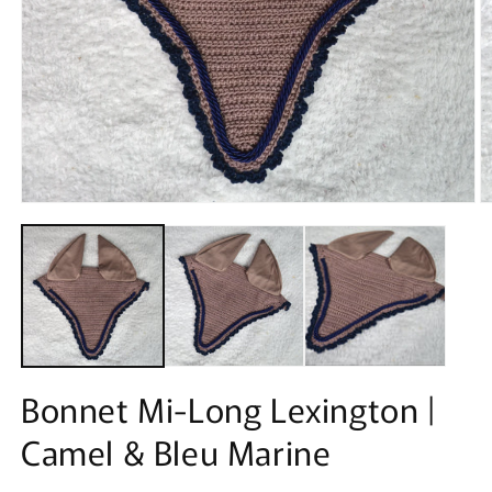
Ouvrir
O
le
le
média
m
1
2
dans
d
une
u
fenêtre
f
modale
m
Bonnet Mi-Long Lexington |
Camel & Bleu Marine