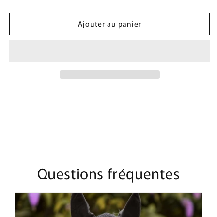
la
la
quantité
quantité
Ajouter au panier
de
de
Bonnet
Bonnet
Mi-
Mi-
Long
Long
Lexington
Lexington
|
|
Camel
Camel
&amp;
&amp;
Bleu
Bleu
Marine
Marine
Questions fréquentes