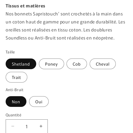
Tissus et matières
Nos bonnets Sapristouch’ sont crochetés à la main dans
un coton haut de gamme pour une grande durabilité. Les
oreilles sont réalisées en tissu coton. Les doublures
Soundless ou Anti-Bruit sont réalisées en néoprène.
Taille
Shetland
Poney
Cob
Cheval
Trait
Anti-Bruit
Non
Oui
Quantité
Quantité
Réduire
Augmenter