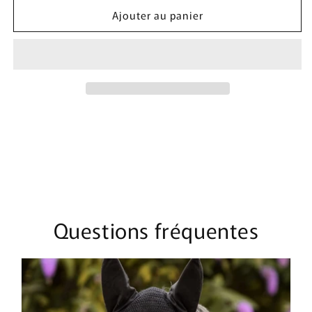
quantité
quantité
Ajouter au panier
de
de
Bonnet
Bonnet
Mi-
Mi-
Long
Long
Perles
Perles
|
|
Moutarde
Moutarde
&amp;
&amp;
Marron
Marron
Questions fréquentes