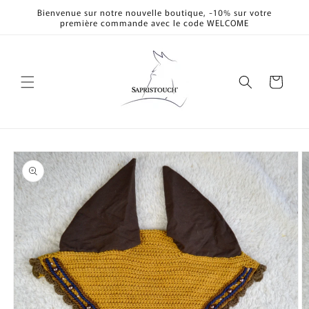
et
Bienvenue sur notre nouvelle boutique, -10% sur votre
passer
première commande avec le code WELCOME
au
contenu
Panier
Passer aux
informations
produits