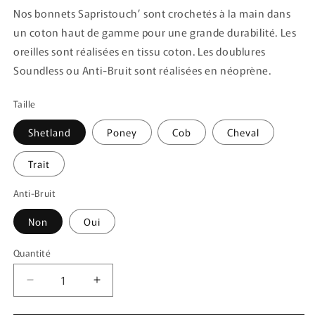
Nos bonnets Sapristouch’ sont crochetés à la main dans
un coton haut de gamme pour une grande durabilité. Les
oreilles sont réalisées en tissu coton. Les doublures
Soundless ou Anti-Bruit sont réalisées en néoprène.
Taille
Shetland
Poney
Cob
Cheval
Trait
Anti-Bruit
Non
Oui
Quantité
Quantité
Réduire
Augmenter
la
la