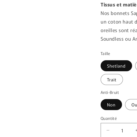
Tissus et matiè
Nos bonnets Sap
un coton haut 
oreilles sont ré
Soundless ou An
Taille
Shetland
Trait
Anti-Bruit
Non
Ou
Quantité
Quantité
Réduire