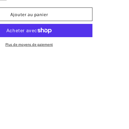
la
quantité
Ajouter au panier
de
Bonnet
Mi-
Long
Lexington
|
Plus de moyens de paiement
Noir
&amp;
Rouge