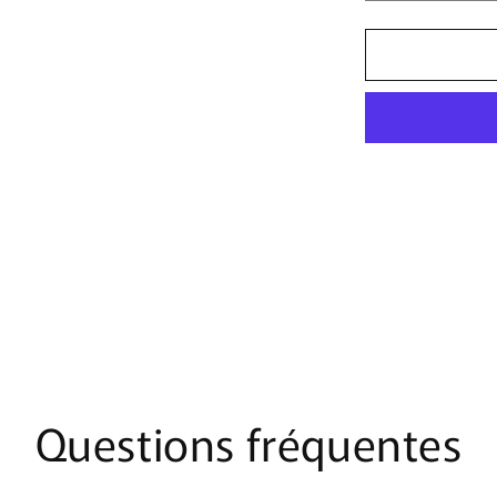
la
quantité
de
Bonnet
Mi-
Long
Lexington
|
Noir
&amp;
Rouge
Questions fréquentes