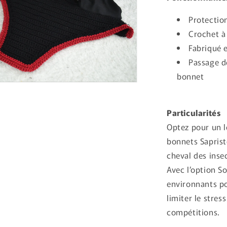
Protectio
Crochet à
Fabriqué 
Passage d
bonnet
ir
ia
Particularités
s
Optez pour un 
tre
bonnets Saprist
ale
cheval des insec
Avec l’option S
environnants po
limiter le stres
compétitions.