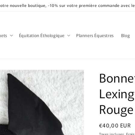
notre nouvelle boutique, -10% sur votre première commande avec 
nets
Équitation Éthologique
Planners Équestres
Blog
Bonne
Lexing
Rouge
Prix
€40,00 EUR
habituel
Taxes incluses.
Frai