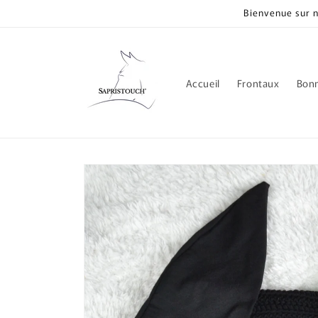
et
Bienvenue sur 
passer
au
contenu
Accueil
Frontaux
Bon
Passer aux
informations
produits