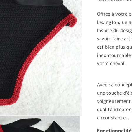
Offrez à votre 
Lexington, un ac
Inspiré du desi
savoir-faire art
est bien plus qu
incontournable 
votre cheval.
Avec sa concep
une touche d’él
soigneusement 
qualité irrépro
circonstances.
Fonctionnalité