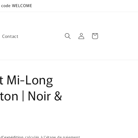
le code WELCOME
Connexion
Panier
Contact
t Mi-Long
ton | Noir &
s d'expédition
calculés à l'étape de paiement.